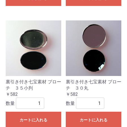
裏引き付き七宝素材 ブロー
裏引き付き七宝素材 ブロー
チ ３５小判
チ ３０丸
￥582
￥582
数量
数量
カートに入れる
カートに入れる