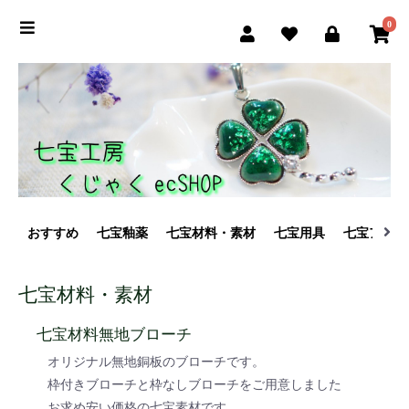
0
おすすめ
七宝釉薬
七宝材料・素材
七宝用具
七宝アクセ
七宝材料・素材
七宝材料無地ブローチ
オリジナル無地銅板のブローチです。
枠付きブローチと枠なしブローチをご用意しました
お求め安い価格の七宝素材です。