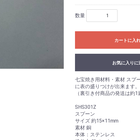
数量
カートに入
お気に入りに
七宝焼き用材料・素材 スプ
に表の盛りつけが出来ます。
（裏引き付商品の発送は約1
SHS301Z
スプーン
サイズ 約15×11mm
素材 銅
本体：ステンレス