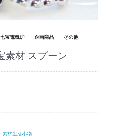
七宝電気炉
企画商品
その他
宝素材 スプーン
七宝電気炉Newスーパーシリーズ
七宝電気炉スーパーシリーズ
七宝電気炉GTシリーズ
七宝電気炉ミエールシリーズ
その他
オーダー専用
期間限定商品
在庫切れ
現品限
予備
・素材生活小物