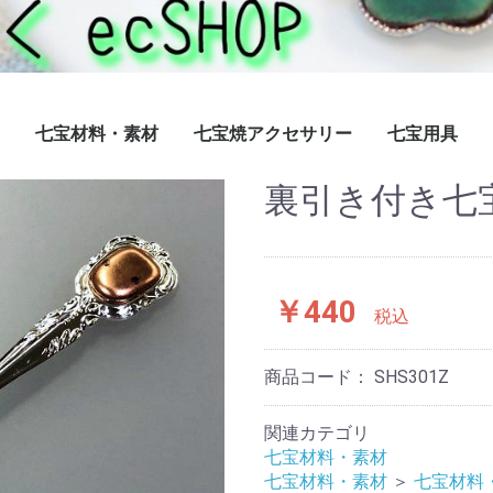
七宝材料・素材
七宝焼アクセサリー
七宝用具
裏引き付き七
）
A系不透
S系透明
（P系）
G系玉釉）
リ
明（BX系）
系、Y系）
七宝焼材料キーホルダー
七宝焼き材料ペンダント
七宝用銀箔・銀線
七宝材料彫金銅板
七宝材料無地ブローチ
七宝材料ストラップ
ホワイトベース＆純銅板
七宝焼材料ピアス
七宝材料・素材メンズ
七宝材料・素材生活小物
七宝材料・素材 純銅板・丹銅板
七宝アクセサリー
七宝焼額絵
￥440
税込
商品コード：
SHS301Z
関連カテゴリ
七宝材料・素材
七宝材料・素材
＞
七宝材料