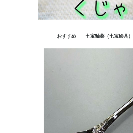
おすすめ
七宝釉薬（七宝絵具）
おかえりセット
彫金銅板お得な３枚パック
銅用透明色（A系透明
七宝釉薬銅用不透明（
七宝釉薬銀用透明色（
七宝釉薬銅用半透明色
七宝釉薬半透明色（N
七宝釉薬 無鉛釉薬
セラミックマーカー
フリット、ミルフィオ
裏引き釉薬
七宝釉薬薬銀用直焼透
七宝釉薬窯変釉薬（V
ペイントカラー
明）
色）