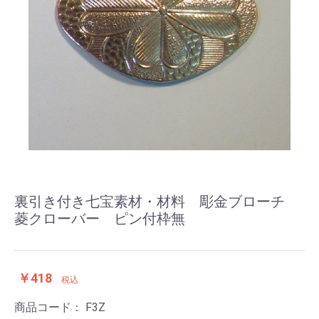
裏引き付き七宝素材・材料 彫金ブローチ
菱クローバー ピン付枠無
￥418
税込
商品コード：
F3Z