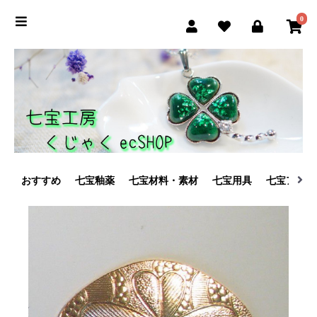
0
おすすめ
七宝釉薬
七宝材料・素材
七宝用具
七宝アクセ