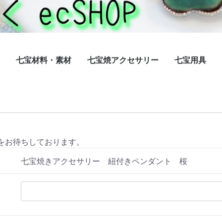
七宝材料・素材
七宝焼アクセサリー
七宝用具
）
A系不透
S系透明
（P系）
G系玉釉）
リ
明（BX系）
系、Y系）
七宝焼材料キーホルダー
七宝焼き材料ペンダント
七宝用銀箔・銀線
七宝材料彫金銅板
七宝材料無地ブローチ
七宝材料ストラップ
ホワイトベース＆純銅板
七宝焼材料ピアス
七宝材料・素材メンズ
七宝材料・素材生活小物
七宝材料・素材 純銅板・丹銅板
七宝アクセサリー
七宝焼額絵
をお待ちしております。
七宝焼きアクセサリー 紐付きペンダント 桜