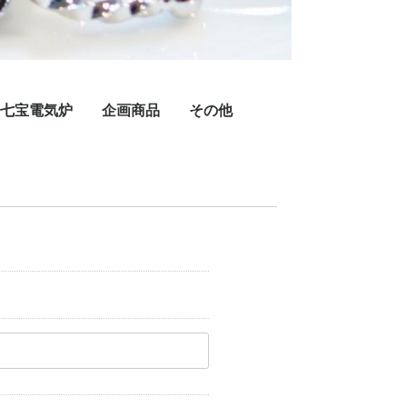
七宝電気炉
企画商品
その他
七宝電気炉Newスーパーシリーズ
七宝電気炉スーパーシリーズ
七宝電気炉GTシリーズ
七宝電気炉ミエールシリーズ
その他
オーダー専用
期間限定商品
在庫切れ
現品限
予備