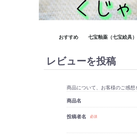
おすすめ
七宝釉薬（七宝絵具）
おかえりセット
彫金銅板お得な３枚パック
銅用透明色（A系透明
七宝釉薬銅用不透明（
七宝釉薬銀用透明色（
七宝釉薬銅用半透明色
七宝釉薬半透明色（N
七宝釉薬 無鉛釉薬
セラミックマーカー
フリット、ミルフィオ
裏引き釉薬
七宝釉薬薬銀用直焼透
七宝釉薬窯変釉薬（V
ペイントカラー
レビューを投稿
明）
色）
商品について、お客様のご感想
商品名
投稿者名
必須